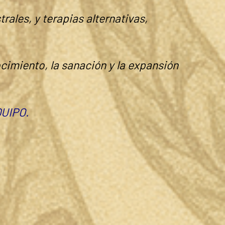
as, bioquímico/as, investigadores,
va.