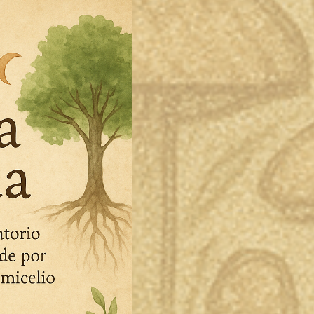
 estudiamos las medicinas naturales y ancestr
iritual.
as personas en este camino hacia el autocono
 haz click en el siguiente enlace:
Nuestro E