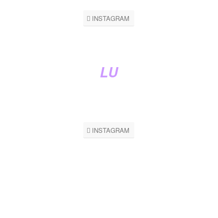
INSTAGRAM
LU
Lic. Psicopedagogía USAL. Terapeuta transpersonal.
Consteladora con caballos.
Canalizadora de códigos de luz.
INSTAGRAM