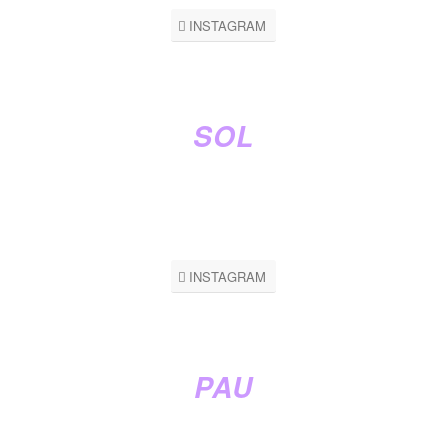
INSTAGRAM
SOL
Facilita Ceremonias con medicinas ancestrales y sagrado
femenino.
Chamanismo integral. Paganismo celta. Herbalista. Psicodrama.
Danza ritual.
INSTAGRAM
PAU
Terapeuta holística. Instructora de Yoga
Alimentación consciente.