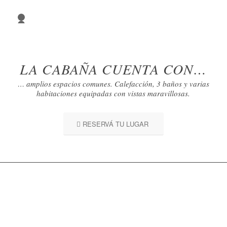
1
2
3
4
5
6
7
LA CABAÑA CUENTA CON…
8
9
10
… amplios espacios comunes. Calefacción, 3 baños y varias
11
habitaciones equipadas con vistas maravillosas.
RESERVÁ TU LUGAR