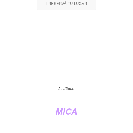
RESERVÁ TU LUGAR
Facilitan:
MICA
Coach ontológica profesional y holística. Instructora de
meditación vedanta y yoga.